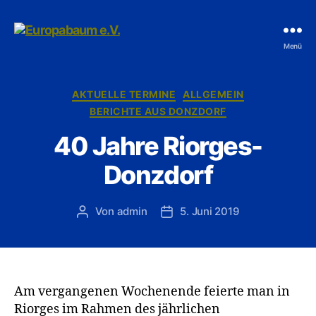
Europabaum
Menü
e.V.
Kategorien
AKTUELLE TERMINE
ALLGEMEIN
BERICHTE AUS DONZDORF
40 Jahre Riorges-
Donzdorf
Von
admin
5. Juni 2019
Beitragsautor
Veröffentlichungsdatum
Am vergangenen Wochenende feierte man in
Riorges im Rahmen des jährlichen