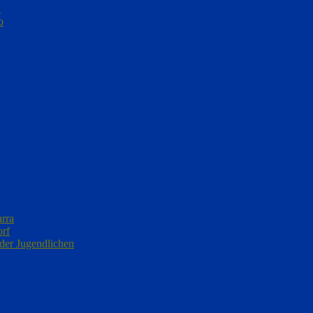
n
o
arra
orf
 der Jugendlichen