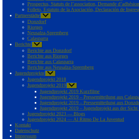
Prospectus, Statuts de l’association, Demande d’adhésio
Folleto, Estatuto de la Asociación, Declaración de Ingres
Partnerstädte
Untermenü
anzeigen
Donzdorf
Riorges
Neusalza-Spremberg
Calasparra
Berichte
Untermenü
anzeigen
Berichte aus Donzdorf
Berichte aus Riorges
Berichte aus Calasparra
Berichte aus Neusalza-Spremberg
Jugendprojekte
Untermenü
anzeigen
Jugendprojekt 2018
Jugendprojekt 2019
Untermenü
anzeigen
Jugendprojekt 2019 Kurzfilme
Jugendprojekt 2019 – Pressemitteilung aus Calasp
Jugendprojekt 2019 – Pressemitteilung aus Donzd
Jugendprojekt 2019 – Jugendprojekt aus der Sicht
Jugendprojekt 2023 — Blogs
Jugendprojekt 2024 — Al Ritmo De La Juventud
Kontakt
Datenschutz
Impressum