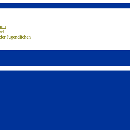
arra
orf
 der Jugendlichen