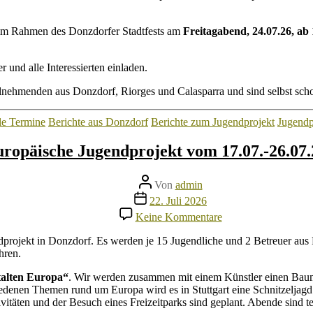
Stadtfest
des
 im Rahmen des Donzdorfer Stadtfests am
Freitagabend, 24.07.26, ab
internationalen
Jugendprojekts
 und alle Interessierten einladen.
lnehmenden aus Donzdorf, Riorges und Calasparra und sind selbst scho
Kategorien
le Termine
Berichte aus Donzdorf
Berichte zum Jugendprojekt
Jugendp
europäische Jugendprojekt vom 17.07.-26.07
Beitragsautor
Von
admin
Veröffentlichungsdatum
22. Juli 2026
zu
Keine Kommentare
Das
trilaterale
gendprojekt in Donzdorf. Es werden je 15 Jugendliche und 2 Betreuer a
europäische
ahren.
Jugendprojekt
vom
talten Europa“
. Wir werden zusammen mit einem Künstler einen Baum g
17.07.-26.07.2026
edenen Themen rund um Europa wird es in Stuttgart eine Schnitzeljagd 
in
vitäten und der Besuch eines Freizeitparks sind geplant. Abende sind t