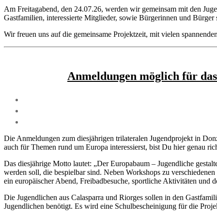
Am Freitagabend, den 24.07.26, werden wir gemeinsam mit den Jugend
Gastfamilien, interessierte Mitglieder, sowie Bürgerinnen und Bürger s
Wir freuen uns auf die gemeinsame Projektzeit, mit vielen spannende
Anmeldungen möglich für das 
Die Anmeldungen zum diesjährigen trilateralen Jugendprojekt in Donz
auch für Themen rund um Europa interessierst, bist Du hier genau rich
Das diesjährige Motto lautet: „Der Europabaum – Jugendliche gestal
werden soll, die bespielbar sind. Neben Workshops zu verschiedenen 
ein europäischer Abend, Freibadbesuche, sportliche Aktivitäten und de
Die Jugendlichen aus Calasparra und Riorges sollen in den Gastfami
Jugendlichen benötigt. Es wird eine Schulbescheinigung für die Proj