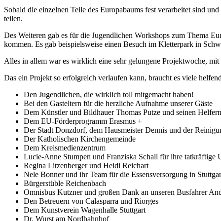
Sobald die einzelnen Teile des Europabaums fest verarbeitet sind und
teilen.
Des Weiteren gab es für die Jugendlichen Workshops zum Thema Europa
kommen. Es gab beispielsweise einen Besuch im Kletterpark in Schwä
Alles in allem war es wirklich eine sehr gelungene Projektwoche, mi
Das ein Projekt so erfolgreich verlaufen kann, braucht es viele he
Den Jugendlichen, die wirklich toll mitgemacht haben!
Bei den Gasteltern für die herzliche Aufnahme unserer Gäste
Dem Künstler und Bildhauer Thomas Putze und seinen Helfer
Dem EU-Förderprogramm Erasmus +
Der Stadt Donzdorf, dem Hausmeister Dennis und der Reinig
Der Katholischen Kirchengemeinde
Dem Kreismedienzentrum
Lucie-Anne Stumpen und Franziska Schall für ihre tatkräftige 
Regina Litzenberger und Heidi Reichart
Nele Bonner und ihr Team für die Essensversorgung in Stuttgar
Bürgerstüble Reichenbach
Omnisbus Kutzner und großen Dank an unseren Busfahrer An
Den Betreuern von Calasparra und Riorges
Dem Kunstverein Wagenhalle Stuttgart
Dr. Wurst am Nordbahnhof