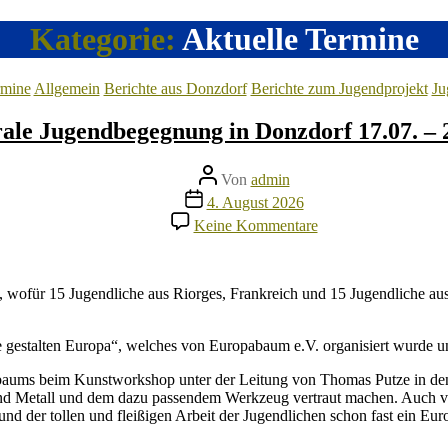
Kategorie:
Aktuelle Termine
Kategorien
rmine
Allgemein
Berichte aus Donzdorf
Berichte zum Jugendprojekt
Ju
rale Jugendbegegnung in Donzdorf 17.07. – 
Beitragsautor
Von
admin
Veröffentlichungsdatum
4. August 2026
zu
Keine Kommentare
Trilaterale
Jugendbegegnung
in
Donzdorf
 wofür 15 Jugendliche aus Riorges, Frankreich und 15 Jugendliche aus 
17.07.
–
 gestalten Europa“, welches von Europabaum e.V. organisiert wurde u
26.07.26
baums beim Kunstworkshop unter der Leitung von Thomas Putze in den 
nd Metall und dem dazu passendem Werkzeug vertraut machen. Auch ve
und der tollen und fleißigen Arbeit der Jugendlichen schon fast ein 