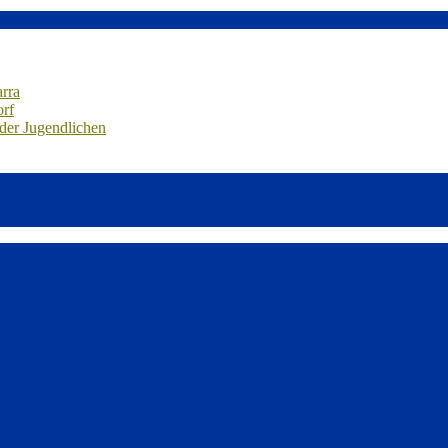
arra
orf
 der Jugendlichen