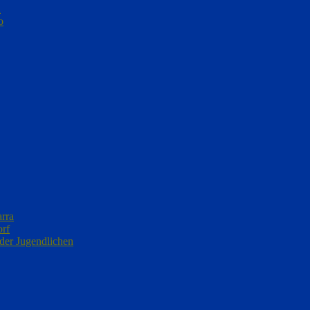
n
o
arra
orf
 der Jugendlichen