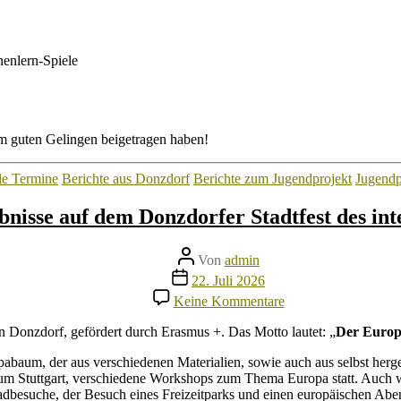
enlern-Spiele
m guten Gelingen beigetragen haben!
Kategorien
le Termine
Berichte aus Donzdorf
Berichte zum Jugendprojekt
Jugendp
bnisse auf dem Donzdorfer Stadtfest des in
Beitragsautor
Von
admin
Veröffentlichungsdatum
22. Juli 2026
zu
Keine Kommentare
Vorstellung
der
in Donzdorf, gefördert durch Erasmus +. Das Motto lautet: „
Der Europ
Projektergebnisse
auf
aum, der aus verschiedenen Materialien, sowie auch aus selbst herges
dem
um Stuttgart, verschiedene Workshops zum Thema Europa statt. Auch wi
Donzdorfer
ibadbesuche, der Besuch eines Freizeitparks und einen europäischen Ab