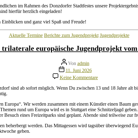
Donzdorf
lichen im Rahmen des Donzdorfer Stadtfestes unsere Projektergebniss
ind hierfür herzlich eingeladen!
n Einblicken und ganz viel Spaß und Freude!
Kategorien
Aktuelle Termine
Berichte zum Jugendprojekt
Jugendprojekte
trilaterale europäische Jugendprojekt vom 
Beitragsautor
Von
admin
Veröffentlichungsdatum
11. Juni 2026
zu
Keine Kommentare
Anmeldungen
möglich
dorf sind ab sofort möglich. Wenn Du zwischen 13 und 18 Jahre alt bis
für
tig.
das
trilaterale
ten Europa“. Wir werden zusammen mit einem Künstler einen Baum gesta
europäische
Themen rund um Europa wird es in Stuttgart eine Schnitzeljagd geben. A
Jugendprojekt
r Besuch eines Freizeitparks sind geplant. Abende sind teilweise zur f
vom
lien beherbergt werden. Das Mittagessen wird tagsüber überwiegend E
17.07.-26.07.2026
ektwoche geben.
in
Donzdorf