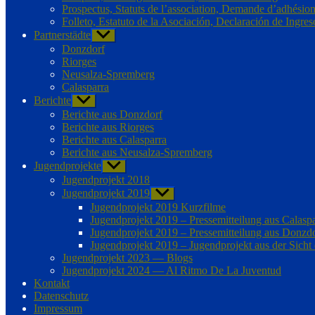
Prospectus, Statuts de l’association, Demande d’adhésio
Folleto, Estatuto de la Asociación, Declaración de Ingres
Partnerstädte
Untermenü
anzeigen
Donzdorf
Riorges
Neusalza-Spremberg
Calasparra
Berichte
Untermenü
anzeigen
Berichte aus Donzdorf
Berichte aus Riorges
Berichte aus Calasparra
Berichte aus Neusalza-Spremberg
Jugendprojekte
Untermenü
anzeigen
Jugendprojekt 2018
Jugendprojekt 2019
Untermenü
anzeigen
Jugendprojekt 2019 Kurzfilme
Jugendprojekt 2019 – Pressemitteilung aus Calasp
Jugendprojekt 2019 – Pressemitteilung aus Donzd
Jugendprojekt 2019 – Jugendprojekt aus der Sicht
Jugendprojekt 2023 — Blogs
Jugendprojekt 2024 — Al Ritmo De La Juventud
Kontakt
Datenschutz
Impressum