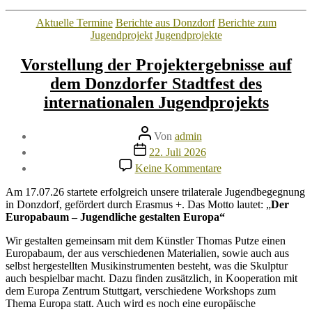
Kategorien
Aktuelle Termine
Berichte aus Donzdorf
Berichte zum
Jugendprojekt
Jugendprojekte
Vorstellung der Projektergebnisse auf
dem Donzdorfer Stadtfest des
internationalen Jugendprojekts
Beitragsautor
Von
admin
Veröffentlichungsdatum
22. Juli 2026
zu
Keine Kommentare
Vorstellung
der
Am 17.07.26 startete erfolgreich unsere trilaterale Jugendbegegnung
Projektergebnisse
in Donzdorf, gefördert durch Erasmus +. Das Motto lautet: „
Der
auf
Europabaum – Jugendliche gestalten Europa“
dem
Donzdorfer
Wir gestalten gemeinsam mit dem Künstler Thomas Putze einen
Stadtfest
Europabaum, der aus verschiedenen Materialien, sowie auch aus
des
selbst hergestellten Musikinstrumenten besteht, was die Skulptur
internationalen
auch bespielbar macht. Dazu finden zusätzlich, in Kooperation mit
Jugendprojekts
dem Europa Zentrum Stuttgart, verschiedene Workshops zum
Thema Europa statt. Auch wird es noch eine europäische