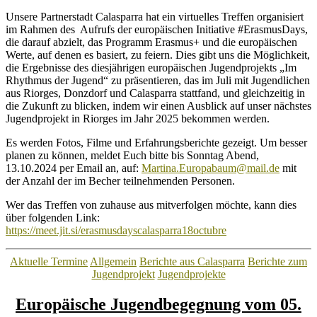
Unsere Partnerstadt Calasparra hat ein virtuelles Treffen organisiert
im Rahmen des Aufrufs der europäischen Initiative #ErasmusDays,
die darauf abzielt, das Programm Erasmus+ und die europäischen
Werte, auf denen es basiert, zu feiern. Dies gibt uns die Möglichkeit,
die Ergebnisse des diesjährigen europäischen Jugendprojekts „Im
Rhythmus der Jugend“ zu präsentieren, das im Juli mit Jugendlichen
aus Riorges, Donzdorf und Calasparra stattfand, und gleichzeitig in
die Zukunft zu blicken, indem wir einen Ausblick auf unser nächstes
Jugendprojekt in Riorges im Jahr 2025 bekommen werden.
Es werden Fotos, Filme und Erfahrungsberichte gezeigt. Um besser
planen zu können, meldet Euch bitte bis Sonntag Abend,
13.10.2024 per Email an, auf:
Martina.Europabaum@mail.de
mit
der Anzahl der im Becher teilnehmenden Personen.
Wer das Treffen von zuhause aus mitverfolgen möchte, kann dies
über folgenden Link:
https://meet.jit.si/erasmusdayscalasparra18octubre
Kategorien
Aktuelle Termine
Allgemein
Berichte aus Calasparra
Berichte zum
Jugendprojekt
Jugendprojekte
Europäische Jugendbegegnung vom 05.