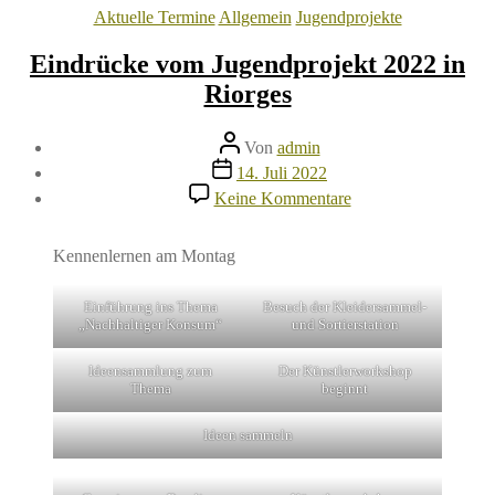
Kategorien
Aktuelle Termine
Allgemein
Jugendprojekte
Eindrücke vom Jugendprojekt 2022 in
Riorges
Beitragsautor
Von
admin
Veröffentlichungsdatum
14. Juli 2022
zu
Keine Kommentare
Eindrücke
vom
Jugendprojekt
Kennenlernen am Montag
2022
in
Einführung ins Thema
Besuch der Kleidersammel-
Riorges
„Nachhaltiger Konsum“
und Sortierstation
Ideensammlung zum
Der Künstlerworkshop
Thema
beginnt
Ideen sammeln