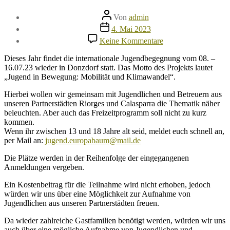
Beitragsautor
Von
admin
Veröffentlichungsdatum
4. Mai 2023
zu
Keine Kommentare
Ab
sofort
Dieses Jahr findet die internationale Jugendbegegnung vom 08. –
Anmeldung
16.07.23 wieder in Donzdorf statt. Das Motto des Projekts lautet
für
„Jugend in Bewegung: Mobilität und Klimawandel“.
das
Jugendprojekt
Hierbei wollen wir gemeinsam mit Jugendlichen und Betreuern aus
vom
unseren Partnerstädten Riorges und Calasparra die Thematik näher
08.
beleuchten. Aber auch das Freizeitprogramm soll nicht zu kurz
–
kommen.
16.07.23
Wenn ihr zwischen 13 und 18 Jahre alt seid, meldet euch schnell an,
in
per Mail an:
jugend.europabaum@mail.de
Donzdorf
Die Plätze werden in der Reihenfolge der eingegangenen
Anmeldungen vergeben.
Ein Kostenbeitrag für die Teilnahme wird nicht erhoben, jedoch
würden wir uns über eine Möglichkeit zur Aufnahme von
Jugendlichen aus unseren Partnerstädten freuen.
Da wieder zahlreiche Gastfamilien benötigt werden, würden wir uns
auch über eine mögliche Aufnahme von Jugendlichen und