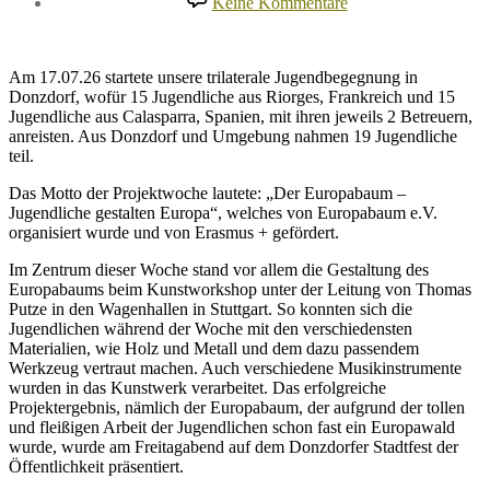
Keine Kommentare
Trilaterale
Jugendbegegnung
in
Donzdorf
Am 17.07.26 startete unsere trilaterale Jugendbegegnung in
17.07.
Donzdorf, wofür 15 Jugendliche aus Riorges, Frankreich und 15
–
Jugendliche aus Calasparra, Spanien, mit ihren jeweils 2 Betreuern,
26.07.26
anreisten. Aus Donzdorf und Umgebung nahmen 19 Jugendliche
teil.
Das Motto der Projektwoche lautete: „Der Europabaum –
Jugendliche gestalten Europa“, welches von Europabaum e.V.
organisiert wurde und von Erasmus + gefördert.
Im Zentrum dieser Woche stand vor allem die Gestaltung des
Europabaums beim Kunstworkshop unter der Leitung von Thomas
Putze in den Wagenhallen in Stuttgart. So konnten sich die
Jugendlichen während der Woche mit den verschiedensten
Materialien, wie Holz und Metall und dem dazu passendem
Werkzeug vertraut machen. Auch verschiedene Musikinstrumente
wurden in das Kunstwerk verarbeitet. Das erfolgreiche
Projektergebnis, nämlich der Europabaum, der aufgrund der tollen
und fleißigen Arbeit der Jugendlichen schon fast ein Europawald
wurde, wurde am Freitagabend auf dem Donzdorfer Stadtfest der
Öffentlichkeit präsentiert.