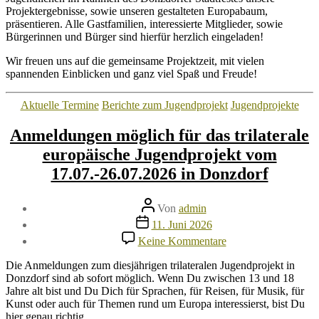
Projektergebnisse, sowie unseren gestalteten Europabaum,
präsentieren. Alle Gastfamilien, interessierte Mitglieder, sowie
Bürgerinnen und Bürger sind hierfür herzlich eingeladen!
Wir freuen uns auf die gemeinsame Projektzeit, mit vielen
spannenden Einblicken und ganz viel Spaß und Freude!
Kategorien
Aktuelle Termine
Berichte zum Jugendprojekt
Jugendprojekte
Anmeldungen möglich für das trilaterale
europäische Jugendprojekt vom
17.07.-26.07.2026 in Donzdorf
Beitragsautor
Von
admin
Veröffentlichungsdatum
11. Juni 2026
zu
Keine Kommentare
Anmeldungen
möglich
Die Anmeldungen zum diesjährigen trilateralen Jugendprojekt in
für
Donzdorf sind ab sofort möglich. Wenn Du zwischen 13 und 18
das
Jahre alt bist und Du Dich für Sprachen, für Reisen, für Musik, für
trilaterale
Kunst oder auch für Themen rund um Europa interessierst, bist Du
europäische
hier genau richtig.