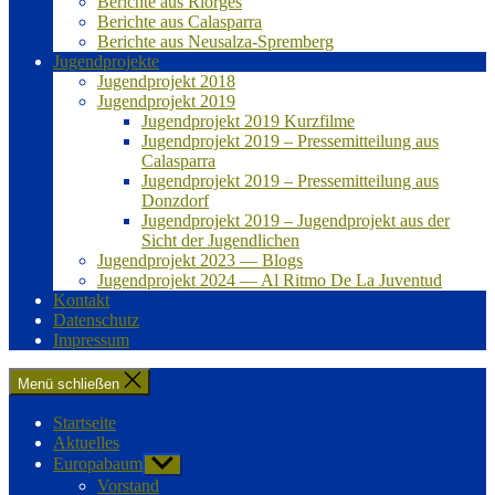
Berichte aus Riorges
Berichte aus Calasparra
Berichte aus Neusalza-Spremberg
Jugendprojekte
Jugendprojekt 2018
Jugendprojekt 2019
Jugendprojekt 2019 Kurzfilme
Jugendprojekt 2019 – Pressemitteilung aus
Calasparra
Jugendprojekt 2019 – Pressemitteilung aus
Donzdorf
Jugendprojekt 2019 – Jugendprojekt aus der
Sicht der Jugendlichen
Jugendprojekt 2023 — Blogs
Jugendprojekt 2024 — Al Ritmo De La Juventud
Kontakt
Datenschutz
Impressum
Menü schließen
Startseite
Aktuelles
Europabaum
Untermenü
anzeigen
Vorstand