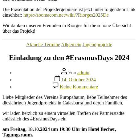
in
Riorges
Die Präsentation der Projektergebnisse ist jetzt unter folgendem Link
einsehbar:
https://zoomacom.net/wiki/?Riorges2025De
Wir danken unseren Freunden in Riorges für die schöne Übersicht
über das Projekt!
Kategorien
Aktuelle Termine
Allgemein
Jugendprojekte
Einladung zu den #ErasmusDays 2024
Beitragsautor
Von
admin
Veröffentlichungsdatum
14. Oktober 2024
zu
Keine Kommentare
Einladung
zu
Liebe Mitglieder des Vereins Europabaum, liebe Teilnehmer des
den
diesjährigen Jugendprojekts in Calasparra und deren Familien,
#ErasmusDays
2024
wir laden herzlich zu einem virtuellen Treffen der Partnerstädte
anlässlich des #ErasmusDays ein
am Freitag, 18.10.2024 um 19:30 Uhr im Hotel Becher,
Tagungsraum.