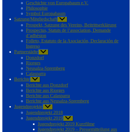
Geschichte von Europabaum e.V.
Philosophie
Symbol Europabaum
Satzung/Mitgliedschaft
Untermenü
anzeigen
Prospekt, Satzung des Vereins, Beitrittserklärung
Prospectus, Statuts de l’association, Demande
d’adhésion
Folleto, Estatuto de la Asociación, Declaración de
Ingreso
Partnerstädte
Untermenü
anzeigen
Donzdorf
Riorges
Neusalza-Spremberg
Calasparra
Berichte
Untermenü
anzeigen
Berichte aus Donzdorf
Berichte aus Riorges
Berichte aus Calasparra
Berichte aus Neusalza-Spremberg
Jugendprojekte
Untermenü
anzeigen
Jugendprojekt 2018
Jugendprojekt 2019
Untermenü
anzeigen
Jugendprojekt 2019 Kurzfilme
Jugendprojekt 2019 – Pressemitteilung aus