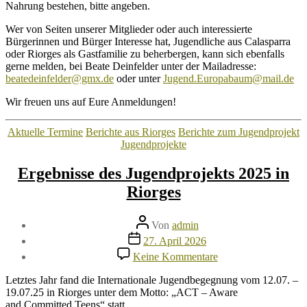
Nahrung bestehen, bitte angeben.
Wer von Seiten unserer Mitglieder oder auch interessierte
Bürgerinnen und Bürger Interesse hat, Jugendliche aus Calasparra
oder Riorges als Gastfamilie zu beherbergen, kann sich ebenfalls
gerne melden, bei Beate Deinfelder unter der Mailadresse:
beatedeinfelder@gmx.de
oder unter
Jugend.Europabaum@mail.de
Wir freuen uns auf Eure Anmeldungen!
Kategorien
Aktuelle Termine
Berichte aus Riorges
Berichte zum Jugendprojekt
Jugendprojekte
Ergebnisse des Jugendprojekts 2025 in
Riorges
Beitragsautor
Von
admin
Veröffentlichungsdatum
27. April 2026
zu
Keine Kommentare
Ergebnisse
des
Letztes Jahr fand die Internationale Jugendbegegnung vom 12.07. –
Jugendprojekts
19.07.25 in Riorges unter dem Motto: „ACT – Aware
2025
and Committed Teens“ statt.