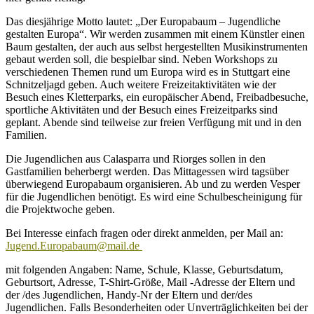
Jugendprojekt
vom
Das diesjährige Motto lautet: „Der Europabaum – Jugendliche
17.07.-26.07.2026
gestalten Europa“. Wir werden zusammen mit einem Künstler einen
in
Baum gestalten, der auch aus selbst hergestellten Musikinstrumenten
Donzdorf
gebaut werden soll, die bespielbar sind. Neben Workshops zu
verschiedenen Themen rund um Europa wird es in Stuttgart eine
Schnitzeljagd geben. Auch weitere Freizeitaktivitäten wie der
Besuch eines Kletterparks, ein europäischer Abend, Freibadbesuche,
sportliche Aktivitäten und der Besuch eines Freizeitparks sind
geplant. Abende sind teilweise zur freien Verfügung mit und in den
Familien.
Die Jugendlichen aus Calasparra und Riorges sollen in den
Gastfamilien beherbergt werden. Das Mittagessen wird tagsüber
überwiegend Europabaum organisieren. Ab und zu werden Vesper
für die Jugendlichen benötigt. Es wird eine Schulbescheinigung für
die Projektwoche geben.
Bei Interesse einfach fragen oder direkt anmelden, per Mail an:
Jugend.Europabaum@mail.de
mit folgenden Angaben: Name, Schule, Klasse, Geburtsdatum,
Geburtsort, Adresse, T-Shirt-Größe, Mail -Adresse der Eltern und
der /des Jugendlichen, Handy-Nr der Eltern und der/des
Jugendlichen. Falls Besonderheiten oder Unverträglichkeiten bei der