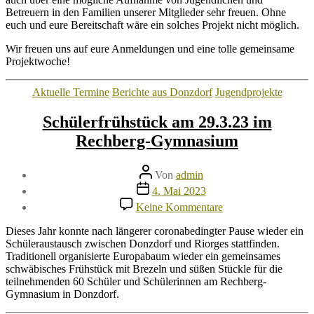
Betreuern in den Familien unserer Mitglieder sehr freuen. Ohne
euch und eure Bereitschaft wäre ein solches Projekt nicht möglich.
Wir freuen uns auf eure Anmeldungen und eine tolle gemeinsame
Projektwoche!
Kategorien
Aktuelle Termine
Berichte aus Donzdorf
Jugendprojekte
Schülerfrühstück am 29.3.23 im
Rechberg-Gymnasium
Beitragsautor
Von
admin
Veröffentlichungsdatum
4. Mai 2023
zu
Keine Kommentare
Schülerfrühstück
am
Dieses Jahr konnte nach längerer coronabedingter Pause wieder ein
29.3.23
Schüleraustausch zwischen Donzdorf und Riorges stattfinden.
im
Traditionell organisierte Europabaum wieder ein gemeinsames
Rechberg-
schwäbisches Frühstück mit Brezeln und süßen Stückle für die
Gymnasium
teilnehmenden 60 Schüler und Schülerinnen am Rechberg-
Gymnasium in Donzdorf.