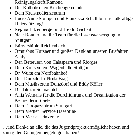
Reinigungskraft Ramona
Der Katholischen Kirchengemeinde
Dem Kreismedienzentrum
Lucie-Anne Stumpen und Franziska Schall für ihre tatkräftige
Unterstützung!
Regina Litzenberger und Heidi Reichart
Nele Bonner und ihr Team für die Essensversorgung in
Stuttgart
Bürgerstüble Reichenbach
Omnisbus Kutzner und großen Dank an unseren Busfahrer
Andy
Den Betreuern von Calasparra und Riorges
Dem Kunstverein Wagenhalle Stuttgart
Dr. Wurst am Nordbahnhof
Den Donzdorf´r Noda Biag´r
Dem Musikverein Donzdorf und Eddy Köller
Dr. Tilman Schnachtel
Anja Weinans für die Durchführung und Organisation der
Kennenlern-Spiele
Dem Europazentrum Stuttgart
Dem Medien-Service Hasebrink
Dem Messelsteinverlag
…und Danke an alle, die das Jugendprojekt ermöglicht haben und
zum guten Gelingen beigetragen haben!