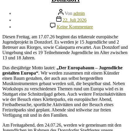
Beitragsautor
Von
admin
Veröffentlichungsdatum
22. Juli 2026
zu
Keine Kommentare
Das
trilaterale
Diesen Freitag, am 17.07.26 beginnt das trilaterale europäische
europäische
Jugendprojekt in Donzdorf. Es werden je 15 Jugendliche und 2
Jugendprojekt
Betreuer aus Riorges, sowie Calasparra erwartet. Aus Donzdorf und
vom
Umgebung sind es 19 Teilnehmende Jugendliche im Alter zwischen
17.07.-26.07.2026
13 und 18 Jahren.
in
Donzdorf
Das diesjährige Motto lautet:
„Der Europabaum – Jugendliche
gestalten Europa“
. Wir werden zusammen mit einem Künstler
einen Baum gestalten, der auch aus selbst hergestellten
Musikinstrumenten gebaut werden soll, die bespielbar sind. Neben
Workshops zu verschiedenen Themen rund um Europa wird es in
Stuttgart eine Schnitzeljagd geben. Auch weitere Freizeitaktivitäten
wie der Besuch eines Kletterparks, ein europäischer Abend,
Freibadbesuche, sportliche Aktivitäten und der Besuch eines
Freizeitparks sind geplant. Abende sind teilweise zur freien
Verfügung mit und in den Familien.
Am Freitagabend, den 24.07.26, werden wir gemeinsam mit den
Jugendlichen im Rahmen des Donzdorfer Stadtfestes unsere