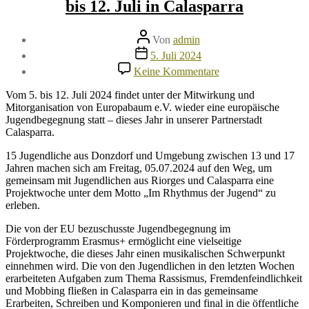
bis 12. Juli in Calasparra
Beitragsautor
Von
admin
Veröffentlichungsdatum
5. Juli 2024
zu
Keine Kommentare
Europäische
Jugendbegegnung
Vom 5. bis 12. Juli 2024 findet unter der Mitwirkung und
vom
Mitorganisation von Europabaum e.V. wieder eine europäische
05.
Jugendbegegnung statt – dieses Jahr in unserer Partnerstadt
bis
Calasparra.
12.
Juli
15 Jugendliche aus Donzdorf und Umgebung zwischen 13 und 17
in
Jahren machen sich am Freitag, 05.07.2024 auf den Weg, um
Calasparra
gemeinsam mit Jugendlichen aus Riorges und Calasparra eine
Projektwoche unter dem Motto „Im Rhythmus der Jugend“ zu
erleben.
Die von der EU bezuschusste Jugendbegegnung im
Förderprogramm Erasmus+ ermöglicht eine vielseitige
Projektwoche, die dieses Jahr einen musikalischen Schwerpunkt
einnehmen wird. Die von den Jugendlichen in den letzten Wochen
erarbeiteten Aufgaben zum Thema Rassismus, Fremdenfeindlichkeit
und Mobbing fließen in Calasparra ein in das gemeinsame
Erarbeiten, Schreiben und Komponieren und final in die öffentliche