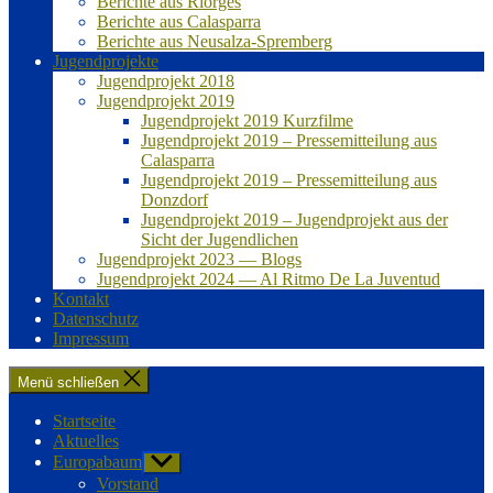
Berichte aus Riorges
Berichte aus Calasparra
Berichte aus Neusalza-Spremberg
Jugendprojekte
Jugendprojekt 2018
Jugendprojekt 2019
Jugendprojekt 2019 Kurzfilme
Jugendprojekt 2019 – Pressemitteilung aus
Calasparra
Jugendprojekt 2019 – Pressemitteilung aus
Donzdorf
Jugendprojekt 2019 – Jugendprojekt aus der
Sicht der Jugendlichen
Jugendprojekt 2023 — Blogs
Jugendprojekt 2024 — Al Ritmo De La Juventud
Kontakt
Datenschutz
Impressum
Menü schließen
Startseite
Aktuelles
Europabaum
Untermenü
anzeigen
Vorstand