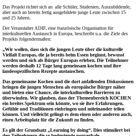
in
Das Projekt richtet sich an alle Schüler, Studenten, Auszubildende,
Frankreich
aber auch an bereits fertig ausgebildete junge Leute zwischen 15
gesucht
und 25 Jahren.
Der Veranstalter ADIF, eine französische Organisation für
interkulturellen Austausch in Europa, beschreibt u.a. die Ziele des
Projekts folgendermaßen:
„Wir wollen, dass sich die jungen Leute über die kulturelle
Vielfalt Europas, die ja bereits beim Essen beginnt, bewusst
werden und sich als Bürger Europas erleben. Die Teilnehmer
werden deshalb 12 Tage lang gemeinsam kochen und ihre
landesspezifischen Rezepte austauschen.
Das gemeinsame Kochen und die dort anfallenden Diskussionen
bringen die jungen Menschen als europäische Bürger näher
und bieten eine Chance, die interkulturellen Barrieren zu
überwinden. Wir glauben, dass der Themenbereich KOCHEN
ein breites Spektrum sein könnte, wo sie ihre Erfahrungen,
Gefühle und Traditionen einbringen und miteinander teilen
können. Und vielleicht gelingt es dem einen oder anderen auch,
einen Arbeitsplatz für die Zukunft zu finden.
Es gilt der Grundsatz „Learning by doing“. Dies stimuliert bei
den Teilnehmern die so bedeutende nonverbale