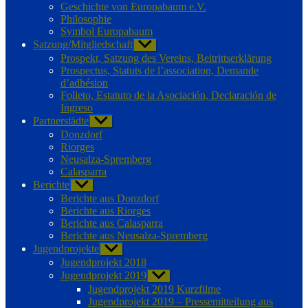
Geschichte von Europabaum e.V.
Philosophie
Symbol Europabaum
Satzung/Mitgliedschaft
Untermenü
anzeigen
Prospekt, Satzung des Vereins, Beitrittserklärung
Prospectus, Statuts de l’association, Demande
d’adhésion
Folleto, Estatuto de la Asociación, Declaración de
Ingreso
Partnerstädte
Untermenü
anzeigen
Donzdorf
Riorges
Neusalza-Spremberg
Calasparra
Berichte
Untermenü
anzeigen
Berichte aus Donzdorf
Berichte aus Riorges
Berichte aus Calasparra
Berichte aus Neusalza-Spremberg
Jugendprojekte
Untermenü
anzeigen
Jugendprojekt 2018
Jugendprojekt 2019
Untermenü
anzeigen
Jugendprojekt 2019 Kurzfilme
Jugendprojekt 2019 – Pressemitteilung aus