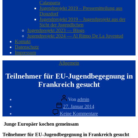
Calasparra
Jugendprojekt 2019 – Pressemitteilung aus
Donzdorf
Jugendprojekt 2019 – Jugendprojekt aus der
Sicht der Jugendlichen
Jugendprojekt 2023 — Blogs
Jugendprojekt 2024 — Al Ritmo De La Juventud
Kontakt
Datenschutz
Impressum
Kategorien
Allgemein
Teilnehmer für EU-Jugendbegegnung in
Frankreich gesucht
Beitragsautor
Von
admin
Veröffentlichungsdatum
27. Januar 2014
zu
Keine Kommentare
Teilnehmer
für
Junge Europäer kochen gemeinsam
EU-
Jugendbegegnung
Teilnehmer für EU-Jugendbegegnung in Frankreich gesucht