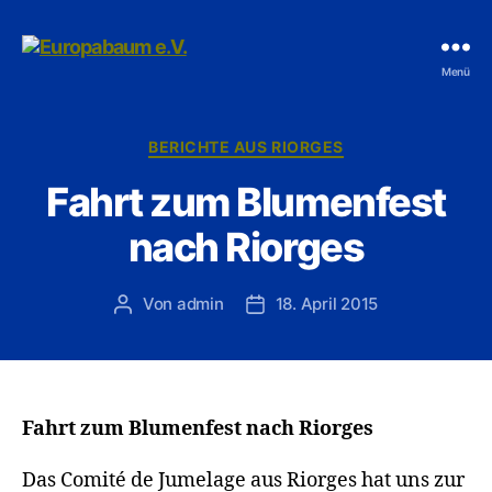
Europabaum
Menü
e.V.
Kategorien
BERICHTE AUS RIORGES
Fahrt zum Blumenfest
nach Riorges
Von
admin
18. April 2015
Beitragsautor
Veröffentlichungsdatum
Fahrt zum Blumenfest nach Riorges
Das Comité de Jumelage aus Riorges hat uns zur