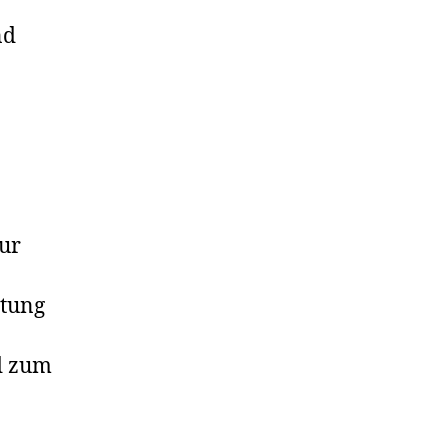
nd
ur
atung
nd zum