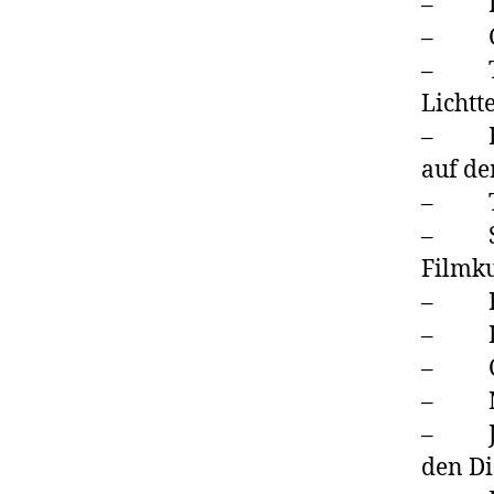
– Don
– Get
– Tea
Lichtt
– Band
auf d
– Tea
– Sch
Filmku
– Fra
– Bu
– Cas
– Nat
– Jan
den D