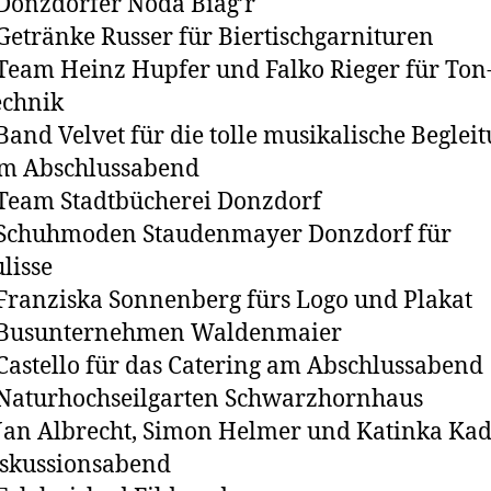
zdorfer Noda Biag’r
ränke Russer für Biertischgarnituren
m Heinz Hupfer und Falko Rieger für Ton
echnik
 Velvet für die tolle musikalische Beglei
em Abschlussabend
m Stadtbücherei Donzdorf
uhmoden Staudenmayer Donzdorf für
lisse
nziska Sonnenberg fürs Logo und Plakat
sunternehmen Waldenmaier
tello für das Catering am Abschlussabend
urhochseilgarten Schwarzhornhaus
 Albrecht, Simon Helmer und Katinka Kad
iskussionsabend