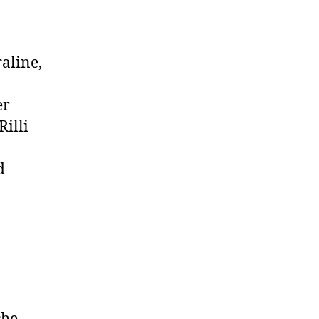
aline,
er
illi
d