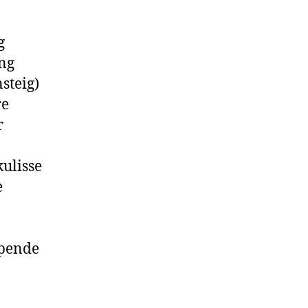
g
ng
teig)
re
r
ulisse
e
pende