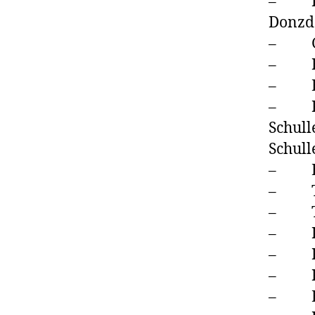
– Kat
Donzd
– Gas
– Bür
– Eug
– Rec
Schull
Schull
– Eli
– Ton
– TG 
– Kol
– Fir
– Ralf
– Era