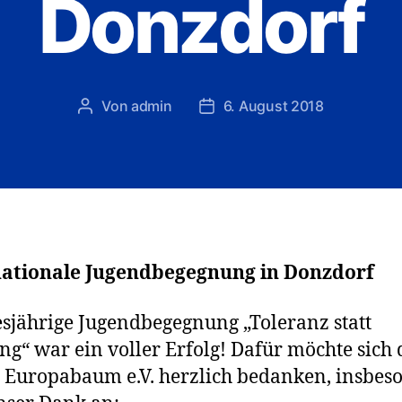
Donzdorf
Von
admin
6. August 2018
Beitragsautor
Veröffentlichungsdatum
nationale Jugendbegegnung in Donzdorf
esjährige Jugendbegegnung „Toleranz statt
g“ war ein voller Erfolg! Dafür möchte sich 
 Europabaum e.V. herzlich bedanken, insbes