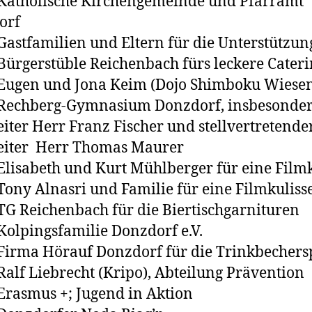
holische Kirchengemeinde und Pfarramt
orf
tfamilien und Eltern für die Unterstützun
gerstüble Reichenbach fürs leckere Cateri
en und Jona Keim (Dojo Shimboku Wiesens
hberg-Gymnasium Donzdorf, insbesonde
eiter Herr Franz Fischer und stellvertretende
eiter Herr Thomas Maurer
sabeth und Kurt Mühlberger für eine Filmk
y Alnasri und Familie für eine Filmkuliss
Reichenbach für die Biertischgarnituren
pingsfamilie Donzdorf e.V.
ma Hörauf Donzdorf für die Trinkbechers
 Liebrecht (Kripo), Abteilung Prävention
smus +; Jugend in Aktion