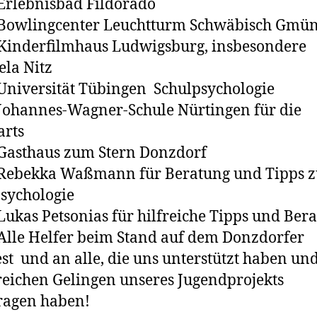
ebnisbad Fildorado
lingcenter Leuchtturm Schwäbisch Gmü
derfilmhaus Ludwigsburg, insbesondere
la Nitz
versität Tübingen Schulpsychologie
annes-Wagner-Schule Nürtingen für die
arts
thaus zum Stern Donzdorf
ekka Waßmann für Beratung und Tipps z
sychologie
s Petsonias für hilfreiche Tipps und Ber
e Helfer beim Stand auf dem Donzdorfer
est und an alle, die uns unterstützt haben u
reichen Gelingen unseres Jugendprojekts
ragen haben!