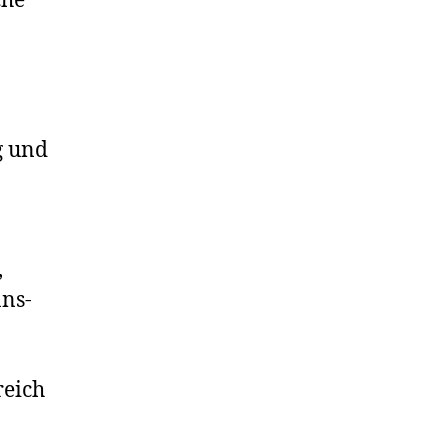
che
g und
,
ns-
eich