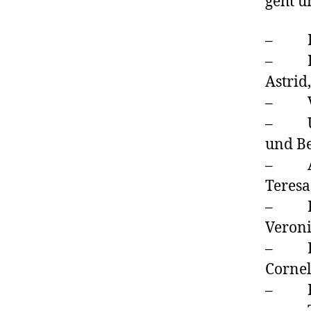
geht u
– Die
– Die 
Astrid
– Ver
– Übe
und B
– Agn
Teresa
– Bet
Veron
– Rud
Cornel
– Ra