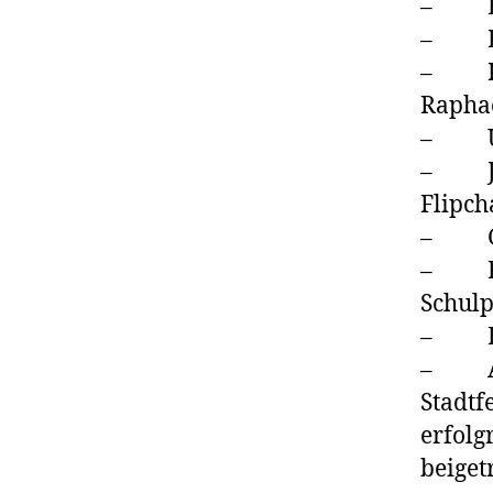
– Erl
– Bow
– Kin
Raphae
– Uni
– Joh
Flipch
– Gas
– Reb
Schulp
– Luka
– All
Stadtf
erfolg
beiget