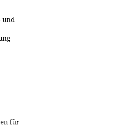
- und
tung
en für