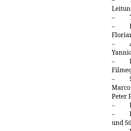
– The
Leitun
– Tan
– Fil
Floria
– Ang
Yannic
– Kre
Filmeq
– Sta
Marco 
Peter F
– Hau
– Rei
und S