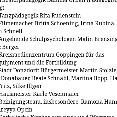
aterpädagogik Daniela Urban (Pädagogis
g)
zpädagogik Rita Rudenstein
memacher Britta Schoening, Irina Rubina,
n Schnell
ehende Schulpsychologen Malin Brensin
 Berger
ismedienzentrum Göppingen für das
uipment und die Fortbildung
dt Donzdorf: Bürgermeister Martin Stölzle
Donabauer, Beate Schnabl, Martina Bopp, Ha
ritz, Silke Illgen
smeister Karle Vesenmaier
nigungsteam, insbesondere Ramona Hanr
üreyya Opcin