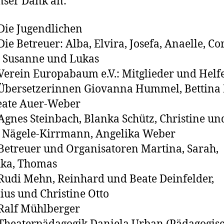
nser Dank an:
 Jugendlichen
Betreuer: Alba, Elvira, Josefa, Anaelle, Cor
, Susanne und Lukas
ein Europabaum e.V.: Mitglieder und Helf
rsetzerinnen Giovanna Hummel, Bettina R
eate Auer-Weber
es Steinbach, Blanka Schütz, Christine un
 Nägele-Kirrmann, Angelika Weber
reuer und Organisatoren Martina, Sarah,
ika, Thomas
i Mehn, Reinhard und Beate Deinfelder,
ius und Christine Otto
lf Mühlberger