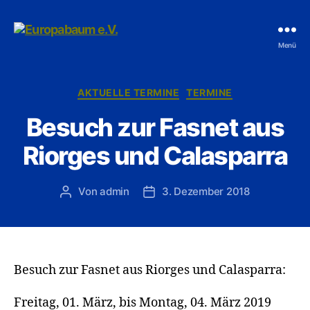
Europabaum
Menü
e.V.
Kategorien
AKTUELLE TERMINE
TERMINE
Besuch zur Fasnet aus
Riorges und Calasparra
Von
admin
3. Dezember 2018
Beitragsautor
Veröffentlichungsdatum
Besuch zur Fasnet aus Riorges und Calasparra:
Freitag, 01. März, bis Montag, 04. März 2019