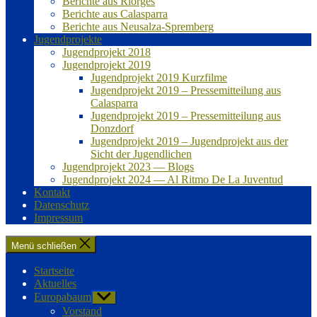
Berichte aus Riorges
Berichte aus Calasparra
Berichte aus Neusalza-Spremberg
Jugendprojekte
Jugendprojekt 2018
Jugendprojekt 2019
Jugendprojekt 2019 Kurzfilme
Jugendprojekt 2019 – Pressemitteilung aus
Calasparra
Jugendprojekt 2019 – Pressemitteilung aus
Donzdorf
Jugendprojekt 2019 – Jugendprojekt aus der
Sicht der Jugendlichen
Jugendprojekt 2023 — Blogs
Jugendprojekt 2024 — Al Ritmo De La Juventud
Kontakt
Datenschutz
Impressum
Menü schließen
Startseite
Aktuelles
Europabaum
Untermenü
anzeigen
Vorstand