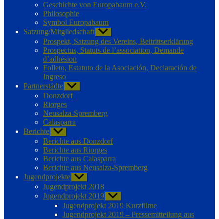
Geschichte von Europabaum e.V.
Philosophie
Symbol Europabaum
Satzung/Mitgliedschaft
Untermenü
anzeigen
Prospekt, Satzung des Vereins, Beitrittserklärung
Prospectus, Statuts de l’association, Demande
d’adhésion
Folleto, Estatuto de la Asociación, Declaración de
Ingreso
Partnerstädte
Untermenü
anzeigen
Donzdorf
Riorges
Neusalza-Spremberg
Calasparra
Berichte
Untermenü
anzeigen
Berichte aus Donzdorf
Berichte aus Riorges
Berichte aus Calasparra
Berichte aus Neusalza-Spremberg
Jugendprojekte
Untermenü
anzeigen
Jugendprojekt 2018
Jugendprojekt 2019
Untermenü
anzeigen
Jugendprojekt 2019 Kurzfilme
Jugendprojekt 2019 – Pressemitteilung aus