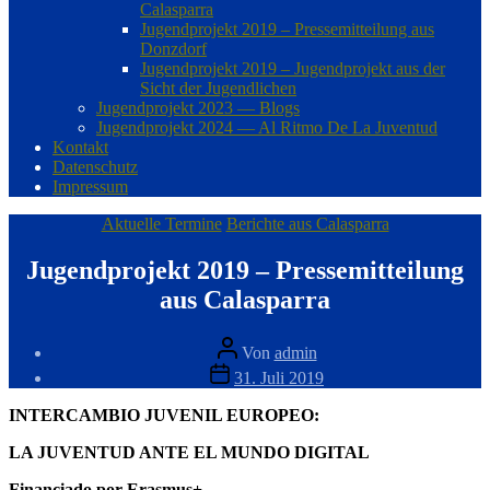
Calasparra
Jugendprojekt 2019 – Pressemitteilung aus
Donzdorf
Jugendprojekt 2019 – Jugendprojekt aus der
Sicht der Jugendlichen
Jugendprojekt 2023 — Blogs
Jugendprojekt 2024 — Al Ritmo De La Juventud
Kontakt
Datenschutz
Impressum
Kategorien
Aktuelle Termine
Berichte aus Calasparra
Jugendprojekt 2019 – Pressemitteilung
aus Calasparra
Beitragsautor
Von
admin
Veröffentlichungsdatum
31. Juli 2019
INTERCAMBIO JUVENIL EUROPEO:
LA JUVENTUD ANTE EL MUNDO DIGITAL
Financiado por Erasmus+