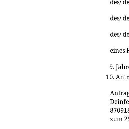
des/ d
des/ de
des/ d
eines 
Jahr
Antr
Anträg
Deinfe
870918
zum 29