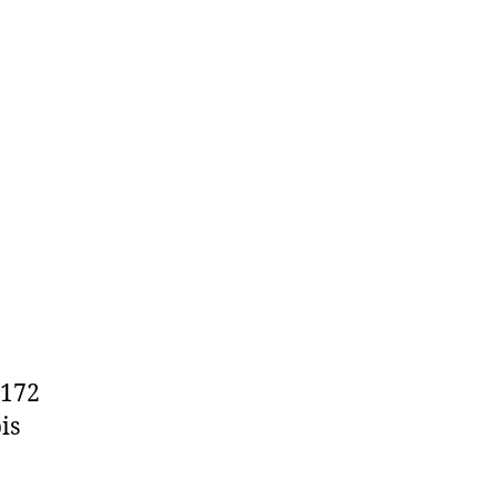
0172
is