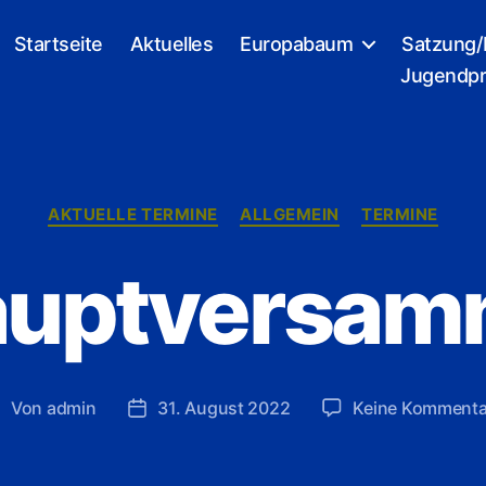
Startseite
Aktuelles
Europabaum
Satzung/
Jugendpr
Kategorien
AKTUELLE TERMINE
ALLGEMEIN
TERMINE
Hauptversam
Von
admin
31. August 2022
Keine Kommenta
eitragsautor
Veröffentlichungsdatum