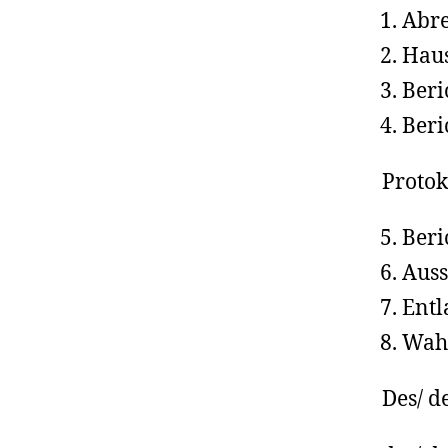
Abr
Haus
Beri
Beri
Proto
Beri
Auss
Entl
Wah
Des/ d