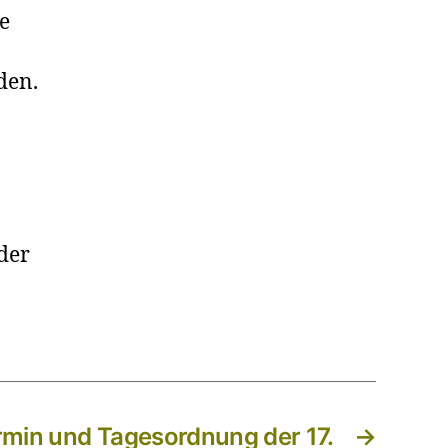
e
den.
der
rmin und Tagesordnung der 17.
→