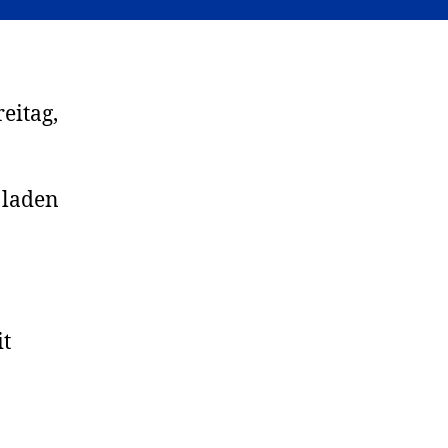
eitag,
 laden
it