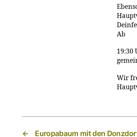
Ebenso
Haupt
Deinfe
Ab
19:30
gemein
Wir fr
Haupt
←
Europabaum mit den Donzdorf