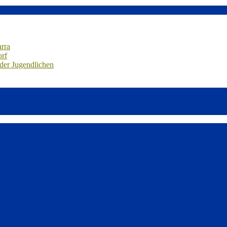
arra
orf
 der Jugendlichen