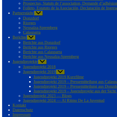
Prospectus, Statuts de l’association, Demande d’adhésio
Folleto, Estatuto de la Asociación, Declaración de Ingres
Partnerstädte
Untermenü
anzeigen
Donzdorf
Riorges
Neusalza-Spremberg
Calasparra
Berichte
Untermenü
anzeigen
Berichte aus Donzdorf
Berichte aus Riorges
Berichte aus Calasparra
Berichte aus Neusalza-Spremberg
Jugendprojekte
Untermenü
anzeigen
Jugendprojekt 2018
Jugendprojekt 2019
Untermenü
anzeigen
Jugendprojekt 2019 Kurzfilme
Jugendprojekt 2019 – Pressemitteilung aus Calasp
Jugendprojekt 2019 – Pressemitteilung aus Donzd
Jugendprojekt 2019 – Jugendprojekt aus der Sicht
Jugendprojekt 2023 — Blogs
Jugendprojekt 2024 — Al Ritmo De La Juventud
Kontakt
Datenschutz
Impressum