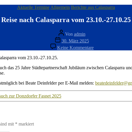
Kategorien
Aktuelle Termine
Allgemein
Berichte aus Calasparra
Reise nach Calasparra vom 23.10.-27.10.25
Beitragsautor
Von
admin
Veröffentlichungsdatum
30. März 2025
zu
Keine Kommentare
Reise
nach
alasparra vom 23.10.-27.10.25.
Calasparra
vom
l auch das 25 Jahre Städtepartnerschaft Jubiläum zwischen Calasparra un
23.10.-27.10.25
se.
ellstmöglich bei Beate Deinfelder per E-Mail melden:
beatedeinfelder@g
uch zur Donzdorfer Fasnet 2025
sind mit
*
markiert