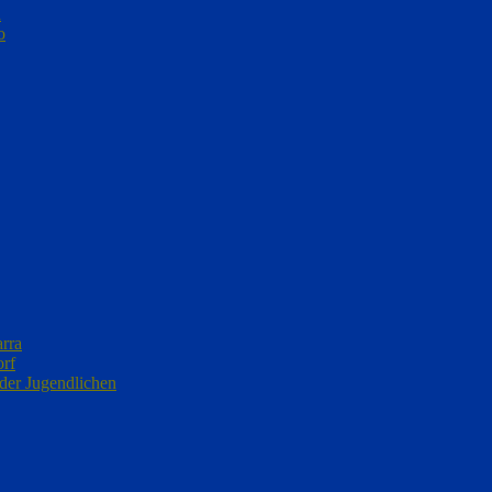
n
o
arra
orf
 der Jugendlichen