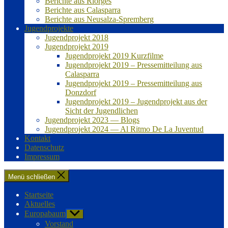
Berichte aus Riorges
Berichte aus Calasparra
Berichte aus Neusalza-Spremberg
Jugendprojekte
Jugendprojekt 2018
Jugendprojekt 2019
Jugendprojekt 2019 Kurzfilme
Jugendprojekt 2019 – Pressemitteilung aus
Calasparra
Jugendprojekt 2019 – Pressemitteilung aus
Donzdorf
Jugendprojekt 2019 – Jugendprojekt aus der
Sicht der Jugendlichen
Jugendprojekt 2023 — Blogs
Jugendprojekt 2024 — Al Ritmo De La Juventud
Kontakt
Datenschutz
Impressum
Menü schließen
Startseite
Aktuelles
Europabaum
Untermenü
anzeigen
Vorstand