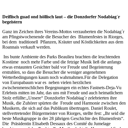
Deiflisch guad ond höllisch laut – die Donzdorfer Nodabiag´r
begeistern
Ganz im Zeichen ihres Vereins-Mottos verzauberten die Nodabiag´r
am Pfingstwochenende die Besucher des Blumenfestes in Riorges,
bei dem traditionell Pflanzen, Kräuter und Köstlichkeiten aus dem
Roannais verkauft werden.
Ins bunte Ambiente des Parks Beaulieu brachten die leuchtenden
Kostüme noch mehr Farbe und die fetzige Musik ließ die anfangs
etwas erstaunten Gesichter bald vor Freude und Begeisterung
erstrahlen, so dass die Besucher die weniger angenehmen
Wetterbedingungen kaum noch wahrnahmen.Für die Delegation
von Europabaum war es neben vielen herzlichen
zwischenmenschlichen Begegnungen ein echtes Fastnets-Deja-Vu
Erlebnis mitten im Jahr, das uns mit Freude und auch heimatlichem
Stolz erfüllte:„Unsere“ Donzdorfer Nodabiag´r zelebrierten ihre
Musik, die Zuhörer spürten die Freude und Harmonie zwischen den
Musikern, die sich auf das Publikum übertrugen. Daniel Roulet,
stellvertretender Bürgermeister von Riorges, stellte fest: „Ihr seid die
beste Musikgruppe in der 28 jährigen Geschichte des Blumenfests“.
Die Präsidentin Elisabeth Dessaux des Comité du Jumelage