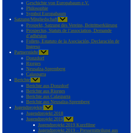
Geschichte von Europabaum e.V.
Philosophie
Symbol Europabaum
Satzung/Mitgliedschaft
Untermenü
anzeigen
Prospekt, Satzung des Vereins, Beitrittserklärung
Prospectus, Statuts de l’association, Demande
d’adhésion
Folleto, Estatuto de la Asociación, Declaración de
Ingreso
Partnerstädte
Untermenü
anzeigen
Donzdorf
Riorges
Neusalza-Spremberg
Calasparra
Berichte
Untermenü
anzeigen
Berichte aus Donzdorf
Berichte aus Riorges
Berichte aus Calasparra
Berichte aus Neusalza-Spremberg
Jugendprojekte
Untermenü
anzeigen
Jugendprojekt 2018
Jugendprojekt 2019
Untermenü
anzeigen
Jugendprojekt 2019 Kurzfilme
Jugendprojekt 2019 – Pressemitteilung aus