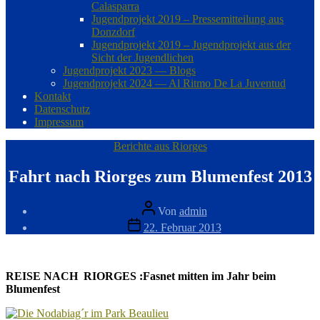
Calasparra
Jugendprojekt 2019 – Pressemitteilung aus
Donzdorf
Jugendprojekt 2019 – Jugendprojekt aus der
Sicht der Jugendlichen
Jugendprojekt 2023 — Blogs
Jugendprojekt 2024 — Al Ritmo De La Juventud
Kontakt
Datenschutz
Impressum
Kategorien
Berichte aus Riorges
Fahrt nach Riorges zum Blumenfest 2013
Beitragsautor
Von
admin
Veröffentlichungsdatum
22. Februar 2013
REISE NACH RIORGES :F
asnet mitten im Jahr beim
Blumenfest