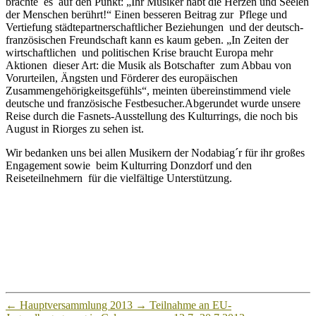
brachte es auf den Punkt: „Ihr Musiker habt die Herzen und Seelen
der Menschen berührt!“ Einen besseren Beitrag zur Pflege und
Vertiefung städtepartnerschaftlicher Beziehungen und der deutsch-
französischen Freundschaft kann es kaum geben. „In Zeiten der
wirtschaftlichen und politischen Krise braucht Europa mehr
Aktionen dieser Art: die Musik als Botschafter zum Abbau von
Vorurteilen, Ängsten und Förderer des europäischen
Zusammengehörigkeitsgefühls“, meinten übereinstimmend viele
deutsche und französische Festbesucher.Abgerundet wurde unsere
Reise durch die Fasnets-Ausstellung des Kulturrings, die noch bis
August in Riorges zu sehen ist.
Wir bedanken uns bei allen Musikern der Nodabiag´r für ihr großes
Engagement sowie beim Kulturring Donzdorf und den
Reiseteilnehmern für die vielfältige Unterstützung.
←
Hauptversammlung 2013
→
Teilnahme an EU-