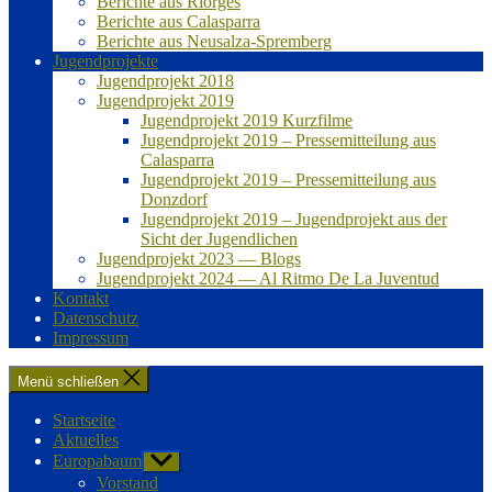
Berichte aus Riorges
Berichte aus Calasparra
Berichte aus Neusalza-Spremberg
Jugendprojekte
Jugendprojekt 2018
Jugendprojekt 2019
Jugendprojekt 2019 Kurzfilme
Jugendprojekt 2019 – Pressemitteilung aus
Calasparra
Jugendprojekt 2019 – Pressemitteilung aus
Donzdorf
Jugendprojekt 2019 – Jugendprojekt aus der
Sicht der Jugendlichen
Jugendprojekt 2023 — Blogs
Jugendprojekt 2024 — Al Ritmo De La Juventud
Kontakt
Datenschutz
Impressum
Menü schließen
Startseite
Aktuelles
Europabaum
Untermenü
anzeigen
Vorstand