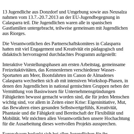
13 Jugendliche aus Donzdorf und Umgebung sowie aus Neusalza
nahmen vom 13.7.-20.7.2013 an der EU-Jugendbegegnung in
Calasparra teil. Die Jugendlichen waren alle in spanischen
Gastfamilien untergebracht, teilweise gemeinsam mit Jugendlichen
aus Riorges.
Die Verantwortlichen des Partnerschaftskomitees in Calasparra
hatten mit viel Engagement und Kreativität ein pädagogisch und
didaktisch hervorragend durchdachtes Programm aufgestellt:
Interaktive Vorstellungsphasen am ersten Arbeitstag, gemeinsame
Freizeitaktivitäten, das Kennenlernen verschiedener Wasser-
Sportarten am Meer, Bootsfahrten im Canon de Almadenes
Calasparra wechselten sich ab mit intensiven Workshop-Phasen, in
denen den Jugendlichen in national gemischten Gruppen neben der
Vermittlung von Basiswissen für Unternehmensgründungen
Fähigkeiten bewusst gemacht worden sind, die für jeden Menschen
wichtig sind, vor allem in Zeiten einer Krise: Eigeninitiative, Mut,
das Bewahren eines gesunden Selbstwertgefühls, Kreativität,
Phantasie und die Fähigkeit und Bereitschaft der Flexibilität und
Mobilität. Wir möchten allen Verantwortlichen unsere Hochachtung
für die Ausarbeitung dieses wertvollen Projekts aussprechen.
Europabaum bedankt sich bei allen Jugendlichen für ihr