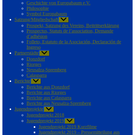
Geschichte von Europabaum e.V.
Philosophie
Symbol Europabaum
Satzung/Mitgliedschaft
Untermenü
anzeigen
Prospekt, Satzung des Vereins, Beitrittserklärung
Prospectus, Statuts de l’association, Demande
d’adhésion
Folleto, Estatuto de la Asociación, Declaración de
Ingreso
Partnerstädte
Untermenü
anzeigen
Donzdorf
Riorges
Neusalza-Spremberg
Calasparra
Berichte
Untermenü
anzeigen
Berichte aus Donzdorf
Berichte aus Riorges
Berichte aus Calasparra
Berichte aus Neusalza-Spremberg
Jugendprojekte
Untermenü
anzeigen
Jugendprojekt 2018
Jugendprojekt 2019
Untermenü
anzeigen
Jugendprojekt 2019 Kurzfilme
Jugendprojekt 2019 – Pressemitteilung aus