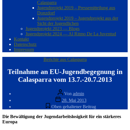
Calasparra
Jugendprojekt 2019 – Pressemitteilung aus
Donzdorf
Jugendprojekt 2019 – Jugendprojekt aus der
Sicht der Jugendlichen
Jugendprojekt 2023 — Blogs
Jugendprojekt 2024 — Al Ritmo De La Juventud
Kontakt
Datenschutz
Impressum
Kategorien
Berichte aus Calasparra
Teilnahme an EU-Jugendbegegnung in
Calasparra vom 13.7.-20.7.2013
Beitragsautor
Von
admin
Veröffentlichungsdatum
28. Mai 2013
Oben gehaltener Beitrag
Die Bewältigung der Jugendarbeitslosigkeit für ein stärkeres
Europa